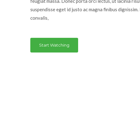
feugiat massa. Donec porta orci lectus, ut lacinia risus 
suspendisse eget id justo ac magna finibus dignissim.
convalis,
Start Watching