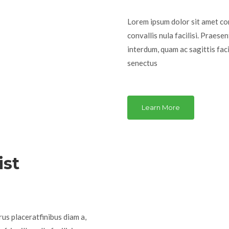
Lorem ipsum dolor sit amet co
convallis nula facilisi. Prae
interdum, quam ac sagittis faci
senectus
Learn More
ist
rus placeratfinibus diam a,