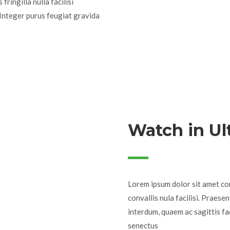
fringilla nulla facilisi
 Integer purus feugiat gravida
Watch in Ul
Lorem ipsum dolor sit amet co
convallis nula facilisi. Prae
interdum, quaem ac sagittis fac
senectus